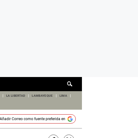
Cuadro
de
búsqueda
LA LIBERTAD
LAMBAYEQUE
LIMA
Añadir
Correo
como fuente preferida en