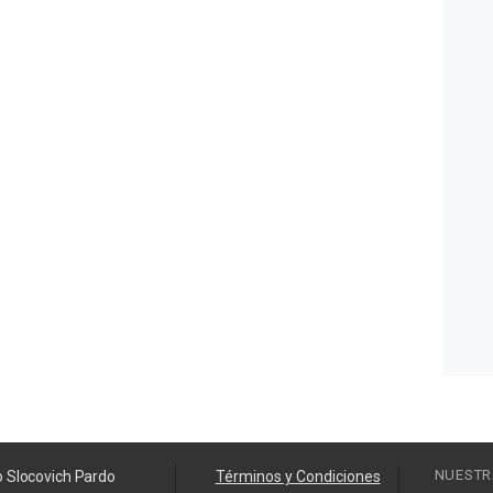
NUESTR
o Slocovich Pardo
Términos y Condiciones