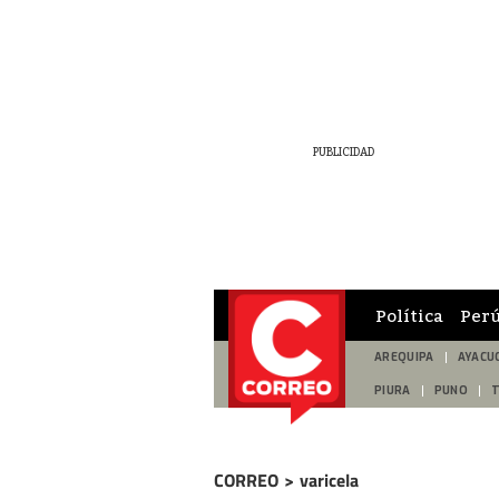
Política
Per
AREQUIPA
AYACU
PIURA
PUNO
CORREO
>
varicela