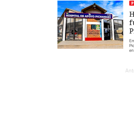
P
H
f
P
Em
Pi
en
Ant