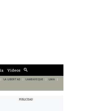
ia
Videos
Cuadro
de
búsqueda
LA LIBERTAD
LAMBAYEQUE
LIMA