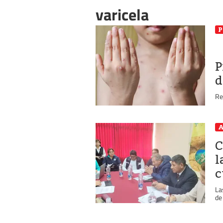
varicela
P
P
d
Re
A
C
l
c
La
de