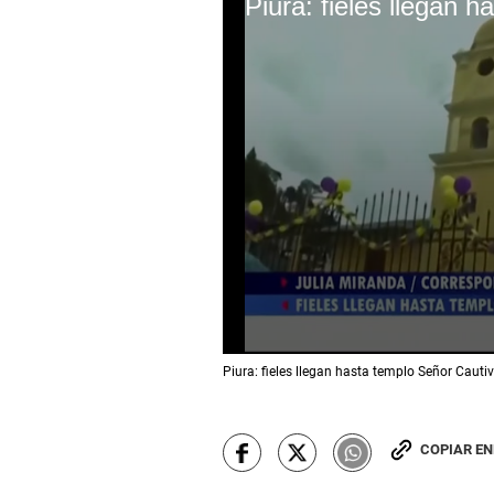
0
Piura: fieles llegan hasta templo Señor Caut
s
e
c
o
n
COPIAR E
d
s