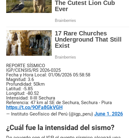
REPORTE SÍSMICO
IGP/CENSIS/RS 2026-0325
Fecha y Hora Local: 01/06/2026 05:58:58
Magnitud: 3.6
Profundidad: 50km
Latitud: -5.85
Longitud: -80.52
Intensidad: II-III Sechura
Referencia: 47 km al SE de Sechura, Sechura - Piura
https://t.co/9OFa8GkVGH
June 1, 2026
— Instituto Geofísico del Perú (@igp_peru)
¿Cuál fue la intensidad del sismo?
De acuerdo con el IGP, el evento sísmico alcanzó una