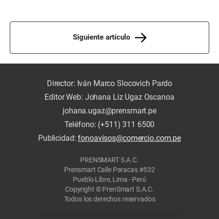
Siguiente artículo
Director: Iván Marco Slocovich Pardo
Editor Web: Johana Liz Ugaz Oscanoa
johana.ugaz@prensmart.pe
Teléfono: (+511) 311 6500
Publicidad:
fonoavisos@comercio.com.pe
PRENSMART S.A.C.
Prensmart Calle Paracas #532
Pueblo Libre, Lima - Perú
Copyright © PrenSmart S.A.C.
Todos los derechos reservados