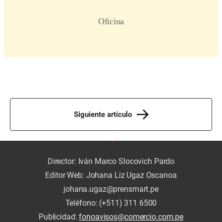
Siguiente artículo
Director: Iván Marco Slocovich Pardo
Editor Web: Johana Liz Ugaz Oscanoa
johana.ugaz@prensmart.pe
Teléfono: (+511) 311 6500
Publicidad:
fonoavisos@comercio.com.pe