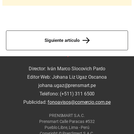
Siguiente artículo
Director: Iván Marco Slocovich Pardo
Editor Web: Johana Liz Ugaz Oscanoa
johana.ugaz@prensmart.pe
Teléfono: (+511) 311 6500
Publicidad:
fonoavisos@comercio.com.pe
PRENSMART S.A.C.
Prensmart Calle Paracas #532
Pueblo Libre, Lima - Perú
Copyright © PrenSmart S.A.C.