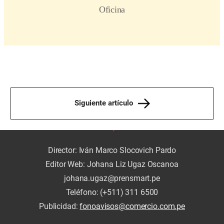
Siguiente artículo
Director: Iván Marco Slocovich Pardo
Editor Web: Johana Liz Ugaz Oscanoa
johana.ugaz@prensmart.pe
Teléfono: (+511) 311 6500
Publicidad:
fonoavisos@comercio.com.pe