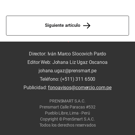
Siguiente artículo
Director: Iván Marco Slocovich Pardo
Editor Web: Johana Liz Ugaz Oscanoa
johana.ugaz@prensmart.pe
Teléfono: (+511) 311 6500
Publicidad:
fonoavisos@comercio.com.pe
PRENSMART S.A.C.
Prensmart Calle Paracas #532
Pueblo Libre, Lima - Perú
Copyright © PrenSmart S.A.C.
Todos los derechos reservados