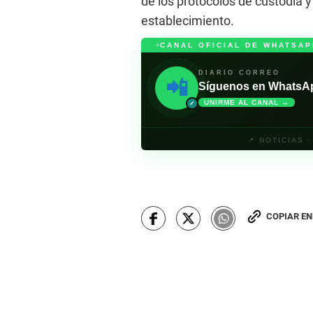
de los protocolos de custodia y 
establecimiento.
CANAL OFICIAL DE WHATSAP
DIARIO CORREO
📲
Síguenos en WhatsApp 
UNIRME AL CANAL →
✓
📍 NOTICIAS 
COPIAR E