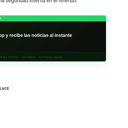
la seguridad interna en el referido
P
y recibe las noticias al instante
· POLÍTICA · MUNDO· ACTUALIDAD
NLACE