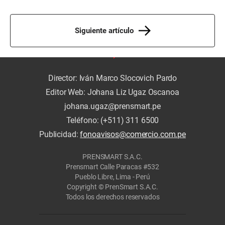
Siguiente artículo
Director: Iván Marco Slocovich Pardo
Editor Web: Johana Liz Ugaz Oscanoa
johana.ugaz@prensmart.pe
Teléfono: (+511) 311 6500
Publicidad:
fonoavisos@comercio.com.pe
PRENSMART S.A.C.
Prensmart Calle Paracas #532
Pueblo Libre, Lima - Perú
Copyright © PrenSmart S.A.C.
Todos los derechos reservados