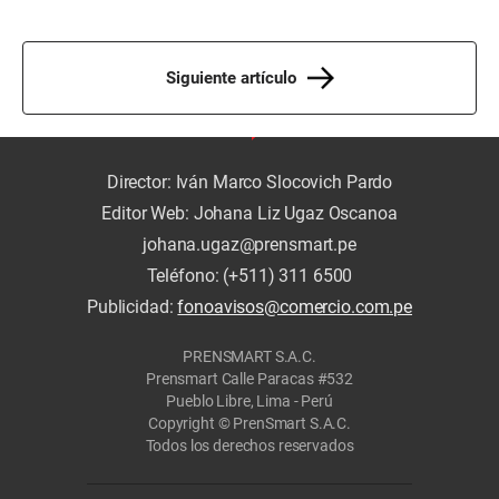
Siguiente artículo
Director: Iván Marco Slocovich Pardo
Editor Web: Johana Liz Ugaz Oscanoa
johana.ugaz@prensmart.pe
Teléfono: (+511) 311 6500
Publicidad:
fonoavisos@comercio.com.pe
PRENSMART S.A.C.
Prensmart Calle Paracas #532
Pueblo Libre, Lima - Perú
Copyright © PrenSmart S.A.C.
Todos los derechos reservados