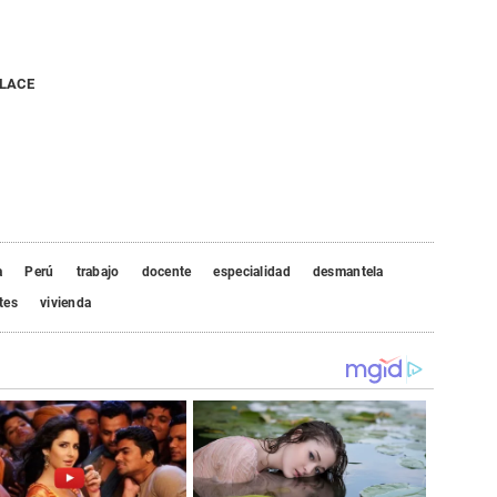
NLACE
a
Perú
trabajo
docente
especialidad
desmantela
tes
vivienda