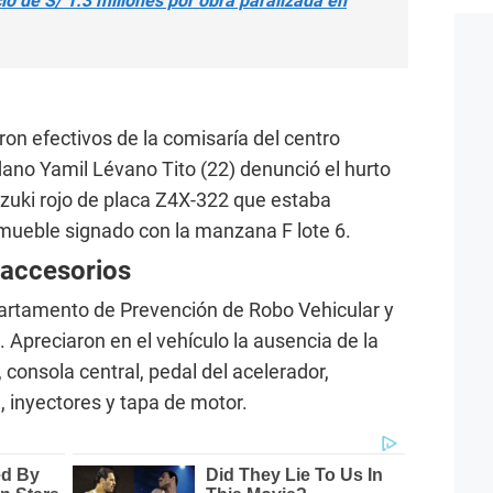
cio de S/ 1.3 millones por obra paralizada en
eron efectivos de la comisaría del centro
dano Yamil Lévano Tito (22) denunció el hurto
zuki rojo de placa Z4X-322 que estaba
inmueble signado con la manzana F lote 6.
 accesorios
epartamento de Prevención de Robo Vehicular y
o. Apreciaron en el vehículo la ausencia de la
 consola central, pedal del acelerador,
re, inyectores y tapa de motor.