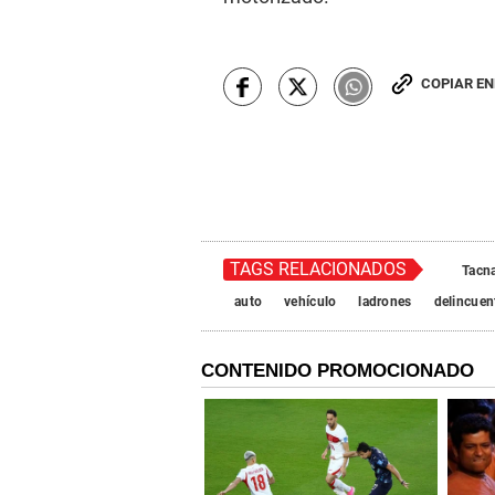
COPIAR E
TAGS RELACIONADOS
Tacn
auto
vehículo
ladrones
delincuen