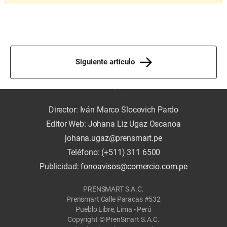
Siguiente artículo
Director: Iván Marco Slocovich Pardo
Editor Web: Johana Liz Ugaz Oscanoa
johana.ugaz@prensmart.pe
Teléfono: (+511) 311 6500
Publicidad:
fonoavisos@comercio.com.pe
PRENSMART S.A.C.
Prensmart Calle Paracas #532
Pueblo Libre, Lima - Perú
Copyright © PrenSmart S.A.C.