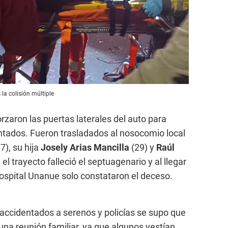
la colisión múltiple
rzaron las puertas laterales del auto para
ntados. Fueron trasladados al nosocomio local
7), su hija
Josely Arias Mancilla
(29) y
Raúl
 el trayecto falleció el septuagenario y al llegar
hospital Unanue solo constataron el deceso.
 accidentados a serenos y policías se supo que
una reunión familiar, ya que algunos vestían