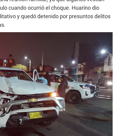
ículo cuando ocurrió el choque. Huarino dio
alitativo y quedó detenido por presuntos delitos
as.