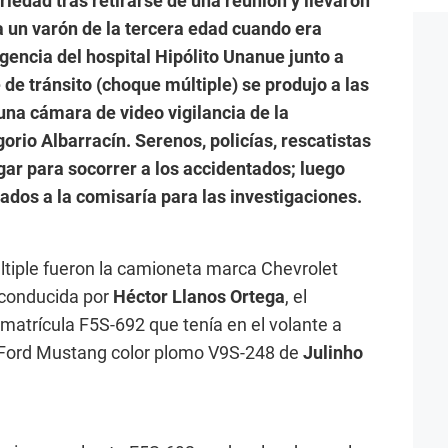
riedad tras retirarse de una reunión y llevaron
da un varón de la tercera edad cuando era
gencia del hospital Hipólito Unanue junto a
 de tránsito (choque múltiple) se produjo a las
una cámara de video vigilancia de la
orio Albarracín. Serenos, policías, rescatistas
gar para socorrer a los accidentados; luego
ados a la comisaría para las investigaciones.
últiple fueron la camioneta marca Chevrolet
 conducida por
Héctor Llanos Ortega
, el
 matrícula F5S-692 que tenía en el volante a
 Ford Mustang color plomo V9S-248 de
Julinho