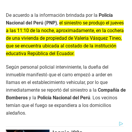
De acuerdo a la información brindada por la
Policía
Nacional del Perú (PNP)
,
el siniestro se produjo el jueves
a las 11:10 de la noche, aproximadamente, en la cochera
de una vivienda de propiedad de Valeria Vásquez Tineo,
que se encuentra ubicada al costado de la institución
educativa República del Ecuador.
Según personal policial interviniente, la dueña del
inmueble manifestó que el carro empezó a arder en
llamas en el establecimiento vehicular, por lo que
inmediatamente se reportó del siniestro a la
Compañía de
Bomberos
y la
Policía Nacional del Perú
. Los vecinos
temían que el fuego se expandiera a los domicilios
aledaños.