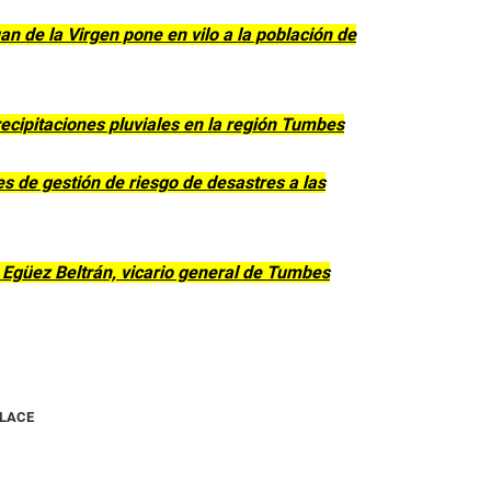
an de la Virgen pone en vilo a la población de
ecipitaciones pluviales en la región Tumbes
es de gestión de riesgo de desastres a las
 Egüez Beltrán, vicario general de Tumbes
NLACE