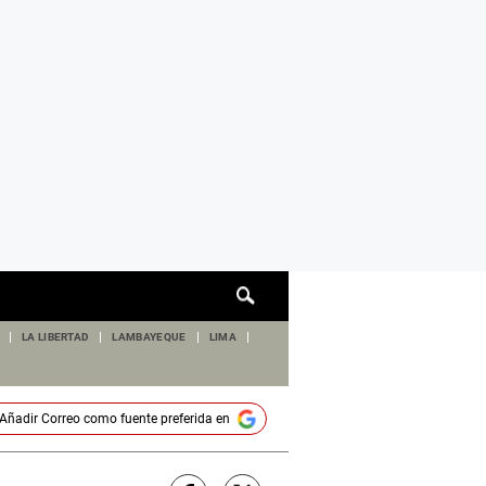
Cuadro
de
búsqueda
LA LIBERTAD
LAMBAYEQUE
LIMA
Añadir
Correo
como fuente preferida en