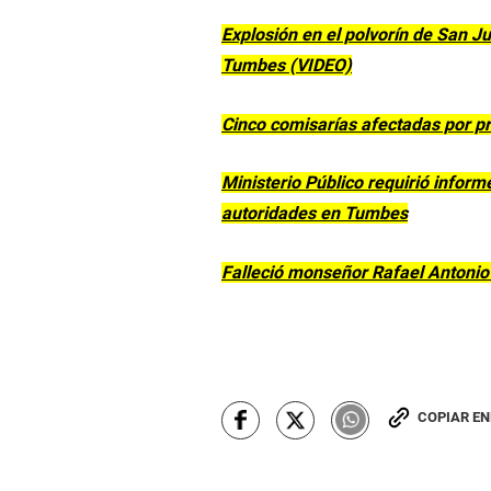
Explosión en el polvorín de San Ju
Tumbes (VIDEO)
Cinco comisarías afectadas por pr
Ministerio Público requirió inform
autoridades en Tumbes
Falleció monseñor Rafael Antonio
COPIAR E