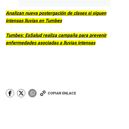
Analizan nueva postergación de clases si siguen
intensas lluvias en Tumbes
Tumbes: EsSalud realiza campaña para prevenir
enfermedades asociadas a lluvias intensas
COPIAR ENLACE