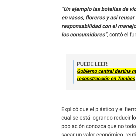
“Un ejemplo las botellas de 
en vasos, floreros y así reus
responsabilidad con el manejo
los consumidores”
, contó el fu
PUEDE LEER:
Gobierno central destina m
reconstrucción en Tumbes
Explicó que el plástico y el fie
cual se está logrando reducir 
población conozca que no todos
sacar un valor económico, reuti