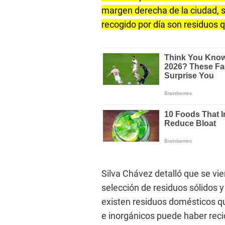
margen derecha de la ciudad, s
recogido por día son residuos q
Silva Chávez detalló que se vi
selección de residuos sólidos 
existen residuos domésticos qu
e inorgánicos puede haber recic