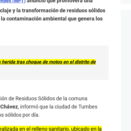
anunció que promoverá una
Tumbes (MPT)
laje y la transformación de residuos sólidos
ar la contaminación ambiental que genera los
herida tras choque de motos en el distrito de
tión de Residuos Sólidos de la comuna
a Chávez
, informó que la ciudad de Tumbes
s sólidos por día.
alizada en el relleno sanitario, ubicado en la