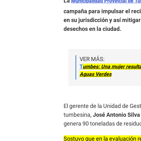
La
Municipalidad Provincial de 
campaña para impulsar el recic
en su jurisdicción y así mitig
desechos en la ciudad.
VER MÁS:
T
umbes: Una mujer resulta 
Aguas Verdes
El gerente de la Unidad de Ges
tumbesina,
José Antonio Silv
genera 90 toneladas de residuo
Sostuvo que en la evaluación re