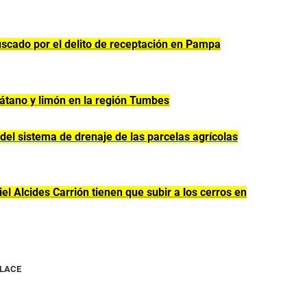
cado por el delito de receptación en Pampa
látano y limón en la región Tumbes
el sistema de drenaje de las parcelas agrícolas
l Alcides Carrión tienen que subir a los cerros en
NLACE