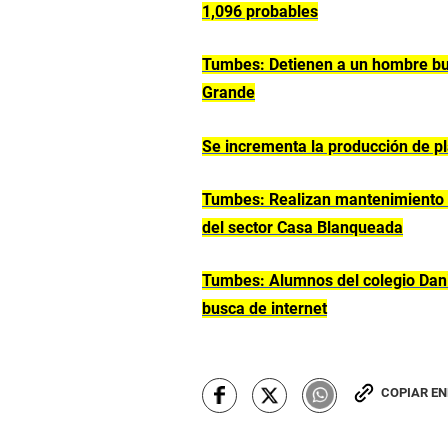
1,096 probables
Tumbes: Detienen a un hombre bus
Grande
Se incrementa la producción de p
Tumbes: Realizan mantenimiento d
del sector Casa Blanqueada
Tumbes: Alumnos del colegio Danie
busca de internet
COPIAR E