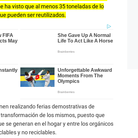
e ha visto que al menos 35 toneladas de lo
ue pueden ser reutilizados.
enen realizando ferias demostrativas de
y transformación de los mismos, puesto que
e se generan en el hogar y entre los orgánicos
lables y no reciclables.