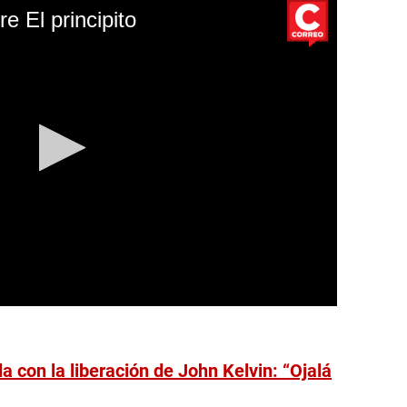
e El principito
 con la liberación de John Kelvin: “Ojalá