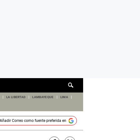
Cuadro
de
búsqueda
LA LIBERTAD
LAMBAYEQUE
LIMA
Añadir
Correo
como fuente preferida en