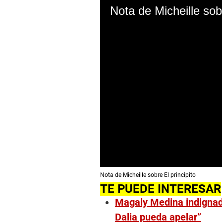
Nota de Micheille sobr
0
Nota de Micheille sobre El principito
s
e
TE PUEDE INTERESAR
c
Magaly Medina indignada
o
n
Dalia pueda apelar”
d