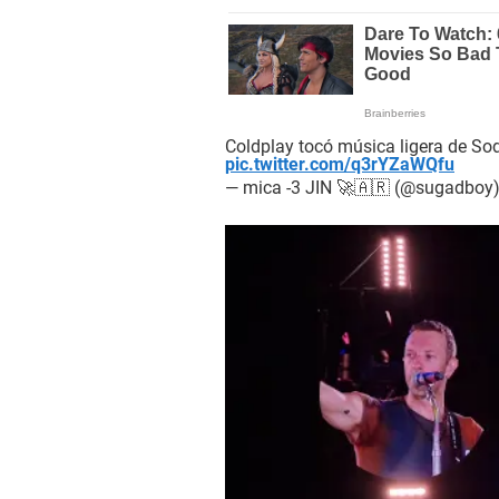
Coldplay tocó música ligera de Sod
pic.twitter.com/q3rYZaWQfu
— mica -3 JIN 🚀🇦🇷 (@sugadboy