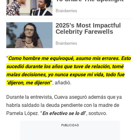
“
Como hombre me equivoqué, asumo mis errores. Esto
sucedió durante los años que tuve de relación, tomé
malas decisiones, yo nunca expuse mi vida, todo fue
‘dijeron, me dijeron’
”, añadió.
Durante la entrevista, Cueva aseguró además que ya
habría saldado la deuda pendiente con la madre de
Pamela López. “
En efectivo se lo di
”, sostuvo.