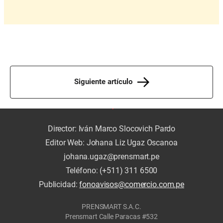
Siguiente artículo
Director: Iván Marco Slocovich Pardo
Editor Web: Johana Liz Ugaz Oscanoa
johana.ugaz@prensmart.pe
Teléfono: (+511) 311 6500
Publicidad:
fonoavisos@comercio.com.pe
PRENSMART S.A.C.
Prensmart Calle Paracas #532