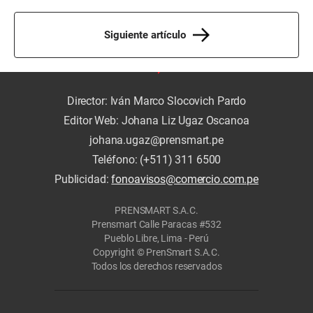
Siguiente artículo
Director: Iván Marco Slocovich Pardo
Editor Web: Johana Liz Ugaz Oscanoa
johana.ugaz@prensmart.pe
Teléfono: (+511) 311 6500
Publicidad:
fonoavisos@comercio.com.pe
PRENSMART S.A.C.
Prensmart Calle Paracas #532
Pueblo Libre, Lima - Perú
Copyright © PrenSmart S.A.C.
Todos los derechos reservados