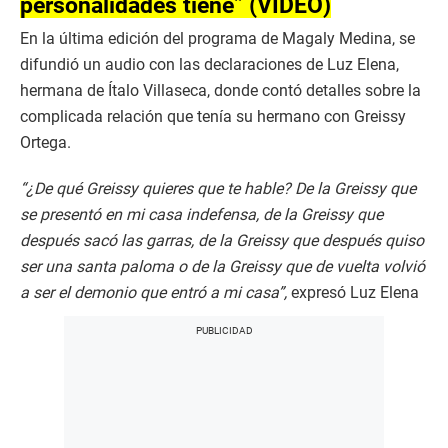
personalidades tiene” (VIDEO)
n
d
s
En la última edición del programa de Magaly Medina, se
o
difundió un audio con las declaraciones de Luz Elena,
f
0
hermana de Ítalo Villaseca, donde contó detalles sobre la
s
e
complicada relación que tenía su hermano con Greissy
c
Ortega.
o
n
d
“¿De qué Greissy quieres que te hable? De la Greissy que
s
se presentó en mi casa indefensa, de la Greissy que
después sacó las garras, de la Greissy que después quiso
ser una santa paloma o de la Greissy que de vuelta volvió
a ser el demonio que entró a mi casa”,
expresó Luz Elena