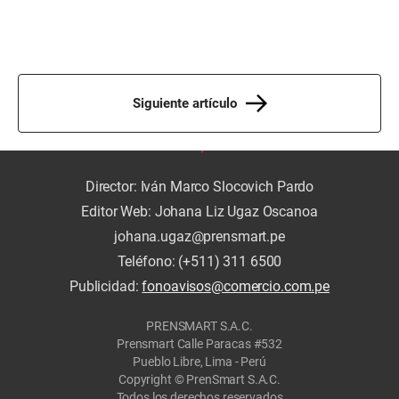
Siguiente artículo
Director: Iván Marco Slocovich Pardo
Editor Web: Johana Liz Ugaz Oscanoa
johana.ugaz@prensmart.pe
Teléfono: (+511) 311 6500
Publicidad:
fonoavisos@comercio.com.pe
PRENSMART S.A.C.
Prensmart Calle Paracas #532
Pueblo Libre, Lima - Perú
Copyright © PrenSmart S.A.C.
Todos los derechos reservados