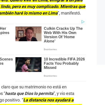
lindo, pero es muy complicado. Mientras que
 también haré lo mismo en Lima
”, manifestó.
n claro que su matrimonio no está en
s “
hasta que Dios lo permita
”, y vio esta
o positivo. “
La distancia nos ayudará a