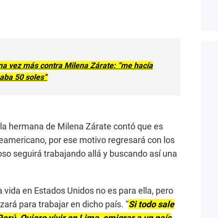
na vez más contra Milena Zárate: “me hacía
aba 50 soles”
 la hermana de Milena Zárate contó que es
rteamericano, por ese motivo regresará con los
so seguirá trabajando allá y buscando así una
.
 vida en Estados Unidos no es para ella, pero
rzará para trabajar en dicho país. “
Si todo sale
erú. Quiero vivir en Lima, emigrar a un país