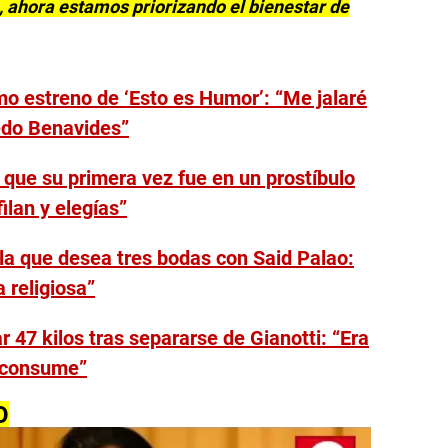
, ahora estamos priorizando el bienestar de
mo estreno de ‘Esto es Humor’: “Me jalaré
edo Benavides”
 que su primera vez fue en un prostíbulo
ilan y elegías”
ela que desea tres bodas con Said Palao:
a religiosa”
r 47 kilos tras separarse de Gianotti: “Era
e consume”
O