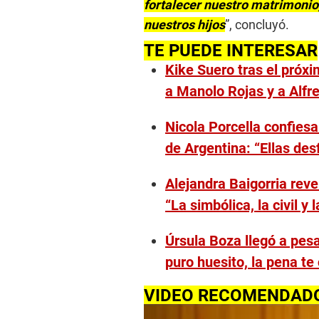
fortalecer nuestro matrimonio
nuestros hijos
”, concluyó.
TE PUEDE INTERESAR
Kike Suero tras el próxi
a Manolo Rojas y a Alfr
Nicola Porcella confiesa
de Argentina: “Ellas desf
Alejandra Baigorria rev
“La simbólica, la civil y l
Úrsula Boza llegó a pesa
puro huesito, la pena t
VIDEO RECOMENDAD