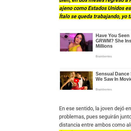
ajeno como Estados Unidos es 
Ítalo se queda trabajando, yo
En ese sentido, la joven dejó e
problemas, pues seguirán junto
distancia entre ambos como alg