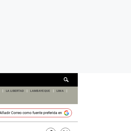
Cuadro
de
búsqueda
LA LIBERTAD
LAMBAYEQUE
LIMA
Añadir
Correo
como fuente preferida en