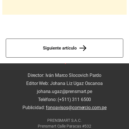
Siguiente artículo
Director: Iván Marco Slocovich Pardo
Editor Web: Johana Liz Ugaz Oscanoa
johana.ugaz@prensmart.pe
Teléfono: (+511) 311 6500
Publicidad:
fonoavisos@comercio.com.pe
PRENSMART S.A.C.
Prensmart Calle Paracas #532