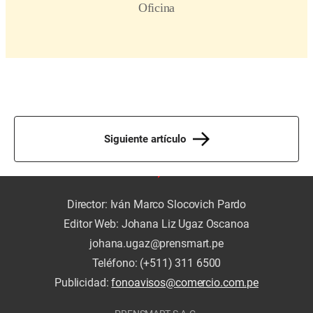
Siguiente artículo
Director: Iván Marco Slocovich Pardo
Editor Web: Johana Liz Ugaz Oscanoa
johana.ugaz@prensmart.pe
Teléfono: (+511) 311 6500
Publicidad:
fonoavisos@comercio.com.pe