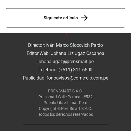
Siguiente artículo
Director: Iván Marco Slocovich Pardo
Editor Web: Johana Liz Ugaz Oscanoa
johana.ugaz@prensmart.pe
Teléfono: (+511) 311 6500
Publicidad:
fonoavisos@comercio.com.pe
PRENSMART S.A.C.
Prensmart Calle Paracas #532
Pueblo Libre, Lima - Perú
Copyright © PrenSmart S.A.C.
Todos los derechos reservados