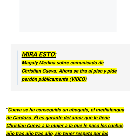
MIRA ESTO:
Magaly Medina sobre comunicado de
Christian Cueva: Ahora se tira al piso y pide
perdón públicamente (VIDEO)
“
Cueva se ha conseguido un abogado, el medialengua
de Cardozo. Él es garante del amor que le tiene
Christian Cueva a la mujer a la que le puso los cachos
año tras año tras año, sin tener respeto por los