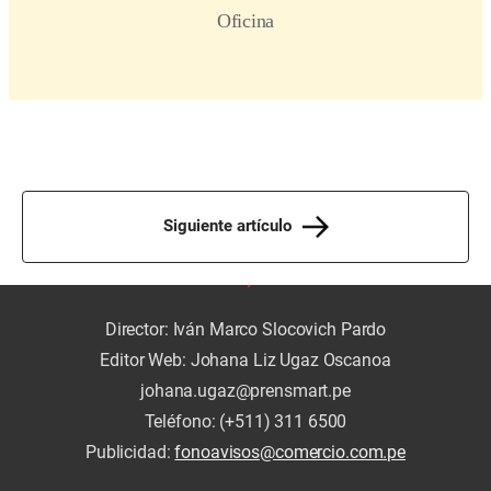
Siguiente artículo
Director: Iván Marco Slocovich Pardo
Editor Web: Johana Liz Ugaz Oscanoa
johana.ugaz@prensmart.pe
Teléfono: (+511) 311 6500
Publicidad:
fonoavisos@comercio.com.pe