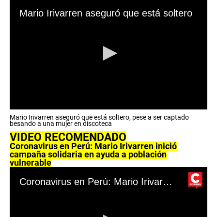
Mario Irivarren aseguró que está soltero
0
Mario Irivarren aseguró que está soltero, pese a ser captado
s
besando a una mujer en discoteca
e
VIDEO RECOMENDADO
c
o
Coronavirus en Perú: Mario Irivarren inició
n
campaña solidaria en ayuda a población
d
vulnerable
s
o
Coronavirus en Perú: Mario Irivarren inició campaña solidaria en ayuda a población vulnerable 14/04/
f
0
s
e
c