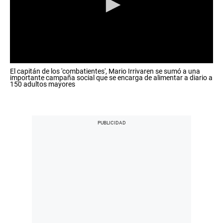
o
n
d
s
0
El capitán de los 'combatientes', Mario Irrivaren se sumó a una
s
importante campaña social que se encarga de alimentar a diario a
e
150 adultos mayores
c
o
n
d
s
o
f
0
s
e
c
o
n
d
s