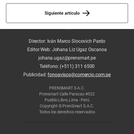
Siguiente artículo
Director: Iván Marco Slocovich Pardo
Editor Web: Johana Liz Ugaz Oscanoa
johana.ugaz@prensmart.pe
Teléfono: (+511) 311 6500
Publicidad:
fonoavisos@comercio.com.pe
PRENSMART S.A.C.
Prensmart Calle Paracas #532
Pueblo Libre, Lima - Perú
Copyright © PrenSmart S.A.C.
Todos los derechos reservados