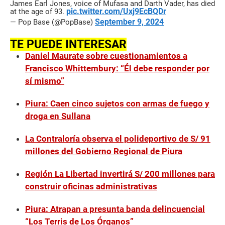
James Earl Jones, voice of Mufasa and Darth Vader, has died
pic.twitter.com/Uxj9EcBQDr
at the age of 93.
September 9, 2024
— Pop Base (@PopBase)
TE PUEDE INTERESAR
Daniel Maurate sobre cuestionamientos a
Francisco Whittembury: “Él debe responder por
sí mismo”
Piura: Caen cinco sujetos con armas de fuego y
droga en Sullana
La Contraloría observa el polideportivo de S/ 91
millones del Gobierno Regional de Piura
Región La Libertad invertirá S/ 200 millones para
construir oficinas administrativas
Piura: Atrapan a presunta banda delincuencial
“Los Terris de Los Órganos”