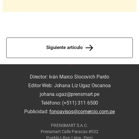
Siguiente artículo
Director: Iván Marco Slocovich Pardo
Editor Web: Johana Liz Ugaz Oscanoa
johana.ugaz@prensmart.pe
Teléfono: (+511) 311 6500
Publicidad:
fonoavisos@comercio.com.pe
PRENSMART S.A.C.
Prensmart Calle Paracas #532
Pueblo Libre, Lima - Perú