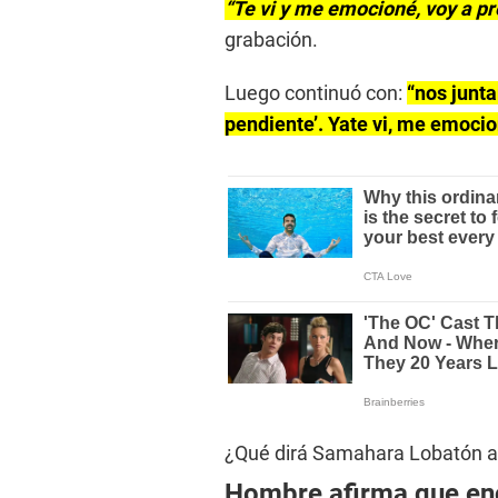
“Te vi y me emocioné, voy a p
grabación.
Luego continuó con:
“nos junta
pendiente’. Yate vi, me emocio
¿Qué dirá Samahara Lobatón a
Hombre afirma que enc