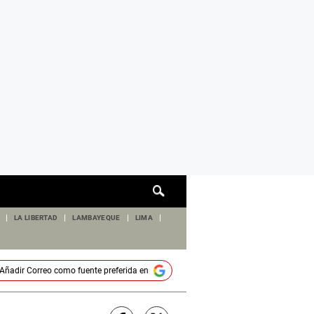
Cuadro
de
búsqueda
LA LIBERTAD
LAMBAYEQUE
LIMA
Añadir
Correo
como fuente preferida en