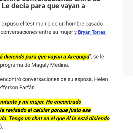
 Le decía para que vayan a
 expuso el testimonio de un hombre casado
 conversaciones entre su mujer y
,
Bryan Torres
tá diciendo para que vayan a Arequipa
”, se le
l programa de Magaly Medina.
 encontró conversaciones de su esposa, Helen
fferson Farfán.
antante y mi mujer. He encontrado
e revisado el celular porque justo ese
. Tengo un chat en el que él le está diciendo
ó.