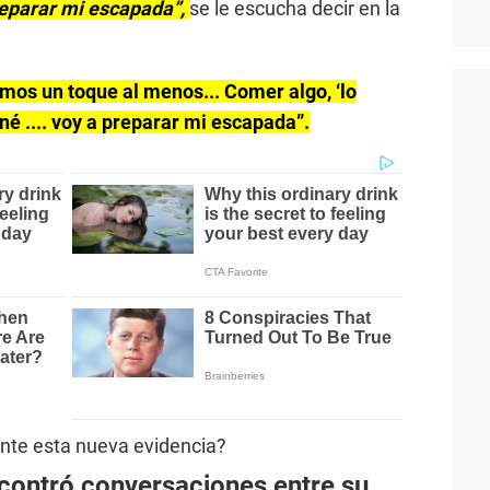
reparar mi escapada”,
se le escucha decir en la
mos un toque al menos... Comer algo, ‘lo
né .... voy a preparar mi escapada”.
nte esta nueva evidencia?
ontró conversaciones entre su