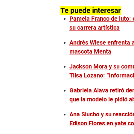
Te puede interesar
Pamela Franco de luto: 
su carrera artística
Andrés Wiese enfrenta 
mascota Menta
Jackson Mora y su comun
Tilsa Lozano: “Informaci
Gabriela Alava retiró d
que la modelo le pidió 
Ana Siucho y su reacció
Edison Flores en yate c