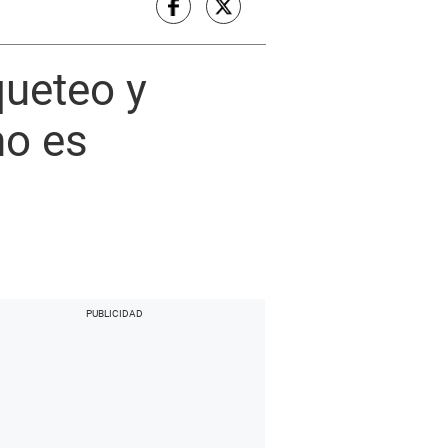
queteo y
no es