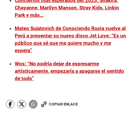
Conciertos más esperados del 2025: Shakira,
Chayanne, Marilyn Manson, Stray Kids, Linkin
Park y más…
Mateo Sujatovich de Conociendo Rusia vuelve al
Perú a presentar su nuevo disco Jet Love: “Es un
público que sé que me quiere mucho y me
espera”
Wos: “No podría dejar de expresarme
artísticamente, empezaría a apagarse el sentido
de todo”
COPIAR ENLACE