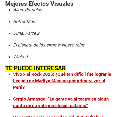
Mejores Efectos Visuales
Alien: Romulus
Better Man
Duna: Parte 2
El planeta de los simios: Nuevo reino
Wicked
TE PUEDE INTERESAR
Vivo x el Rock 2025: ¿Qué tan difícil fue lograr la
llegada de Marilyn Manson por primera vez al
Perú?
Sergio Armasgo: “La gente va al teatro en algún
punto de su vida para hacer catarsis”