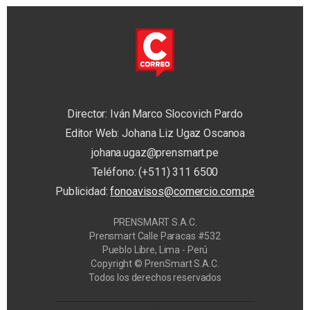
Director: Iván Marco Slocovich Pardo
Editor Web: Johana Liz Ugaz Oscanoa
johana.ugaz@prensmart.pe
Teléfono: (+511) 311 6500
Publicidad:
fonoavisos@comercio.com.pe
PRENSMART S.A.C.
Prensmart Calle Paracas #532
Pueblo Libre, Lima - Perú
Copyright © PrenSmart S.A.C.
Todos los derechos reservados
Privacy Manager