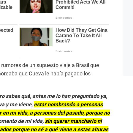
s rumores de un supuesto viaje a Brasil que
moreaba que Cueva le había pagado los
ero sabes qué, antes me lo han preguntado ya,
va y me viene,
estar nombrando a personas
r en mi vida, a personas del pasado, porque no
omento de mi vida,
sin querer mancharlo ni
dos porque no sé a qué viene a estas alturas