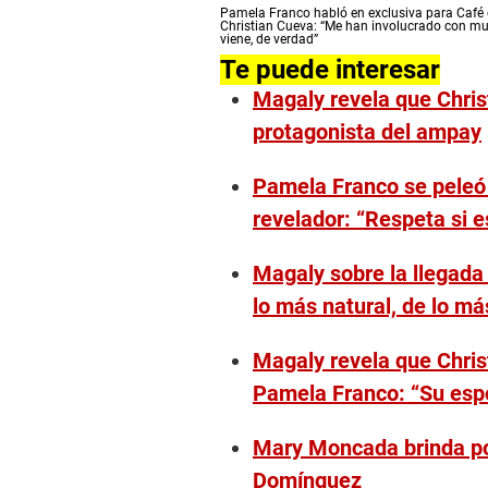
0
Pamela Franco habló en exclusiva para Café c
s
Christian Cueva: “Me han involucrado con mu
e
viene, de verdad”
c
Te puede interesar
o
n
Magaly revela que Christ
d
s
protagonista del ampay
o
f
1
Pamela Franco se peleó
m
i
revelador: “Respeta si 
n
u
t
Magaly sobre la llegada
e
,
lo más natural, de lo m
1
4
s
Magaly revela que Chri
e
c
Pamela Franco: “Su esp
o
n
d
Mary Moncada brinda por 
s
V
Domínguez