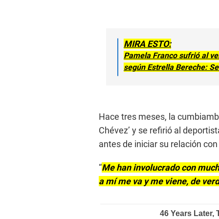
MIRA ESTO:
Pamela Franco sufrió al ve
según Estrella Bereche: Se
Hace tres meses, la cumbiamber
Chévez’ y se refirió al deporti
antes de iniciar su relación c
“
Me han involucrado con mucha
a mí me va y me viene, de verd