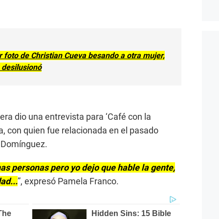
r foto de Christian Cueva besando a otra mujer,
 desilusionó
a dio una entrevista para ‘Café con la
sta, con quien fue relacionada en el pasado
on Domínguez.
s personas pero yo dejo que hable la gente,
ad...
”, expresó Pamela Franco.