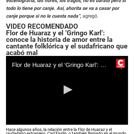
escenografía, las flores, los tragos, no es barato pero si
todo lo tiene por canje. Así, ahorita se va a casar por
canje porque si no le cuesta nada”,
agregó.
VIDEO RECOMENDADO
Flor de Huaraz y el ‘Gringo Karl’:
conoce la historia de amor entre la
cantante folklórica y el sudafricano que
acabó mal
Flor de Huaraz y el ‘Gringo Karl’: esta es la historia de amor entre la cantante folklórica y el sudafricano que acabó mal
0
Hace algunos años, la relación entre la Flor de Huaraz y el
s
ciudadano extranjero, Carl Enslin, o también llamado en el mundo