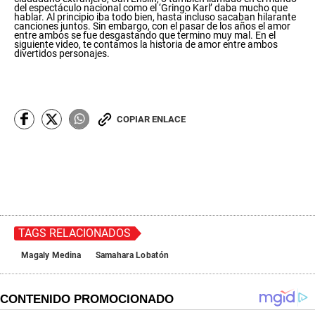
e
del espectáculo nacional como el ‘Gringo Karl’ daba mucho que
c
hablar. Al principio iba todo bien, hasta incluso sacaban hilarante
canciones juntos. Sin embargo, con el pasar de los años el amor
o
entre ambos se fue desgastando que termino muy mal. En el
n
siguiente video, te contamos la historia de amor entre ambos
d
divertidos personajes.
s
o
f
0
s
e
COPIAR ENLACE
c
o
n
d
s
TAGS RELACIONADOS
Magaly Medina
Samahara Lobatón