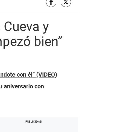
e Cueva y
mpezó bien”
éndote con él” (VIDEO)
u aniversario con