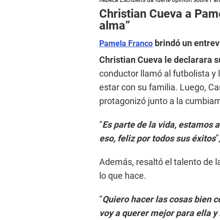
Rebeca Escribens da fuerte opinión sobre P
s
e
Christian Cueva a Pam
c
alma”
o
n
brindó un entrev
d
Pamela Franco
s
o
Christian Cueva le declarara 
f
conductor llamó al futbolista y 
1
m
estar con su familia. Luego, C
i
n
protagonizó junto a la cumbia
u
t
e
“
Es parte de la vida, estamos a
,
3
eso, feliz por todos sus éxitos
”
8
s
e
Además, resaltó el talento de 
c
lo que hace.
o
n
d
“
Quiero hacer las cosas bien c
s
V
voy a querer mejor para ella y
o