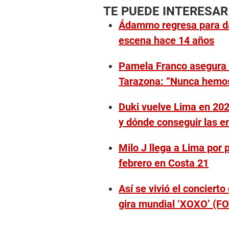
l
TE PUEDE INTERESAR
u
m
Ádammo regresa para dar
e
9
escena hace 14 años
0
%
Pamela Franco asegura 
Tarazona: “Nunca hemos
Duki vuelve Lima en 202
y dónde conseguir las en
Milo J llega a Lima por 
febrero en Costa 21
Así se vivió el concier
gira mundial ‘XOXO’ (F