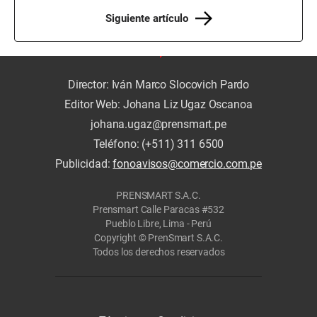
Siguiente artículo
Director: Iván Marco Slocovich Pardo
Editor Web: Johana Liz Ugaz Oscanoa
johana.ugaz@prensmart.pe
Teléfono: (+511) 311 6500
Publicidad:
fonoavisos@comercio.com.pe
PRENSMART S.A.C.
Prensmart Calle Paracas #532
Pueblo Libre, Lima - Perú
Copyright © PrenSmart S.A.C.
Todos los derechos reservados