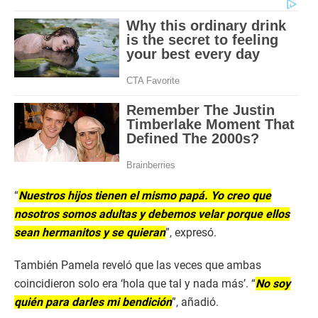
“
Nuestros hijos tienen el mismo papá. Yo creo que
nosotros somos adultas y debemos velar porque ellos
sean hermanitos y se quieran
”, expresó.
También Pamela reveló que las veces que ambas
coincidieron solo era ‘hola que tal y nada más’. “
No soy
quién para darles mi bendición
”, añadió.