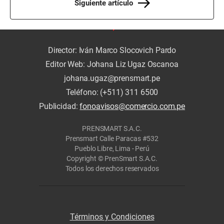
Siguiente artículo
Director: Iván Marco Slocovich Pardo
Editor Web: Johana Liz Ugaz Oscanoa
johana.ugaz@prensmart.pe
Teléfono: (+511) 311 6500
Publicidad:
fonoavisos@comercio.com.pe
PRENSMART S.A.C.
Prensmart Calle Paracas #532
Pueblo Libre, Lima - Perú
Copyright © PrenSmart S.A.C.
Todos los derechos reservados
Términos y Condiciones