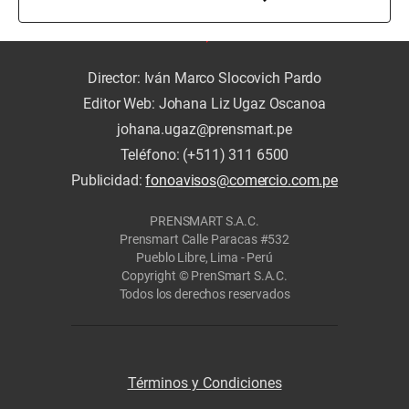
Director: Iván Marco Slocovich Pardo
Editor Web: Johana Liz Ugaz Oscanoa
johana.ugaz@prensmart.pe
Teléfono: (+511) 311 6500
Publicidad:
fonoavisos@comercio.com.pe
PRENSMART S.A.C.
Prensmart Calle Paracas #532
Pueblo Libre, Lima - Perú
Copyright © PrenSmart S.A.C.
Todos los derechos reservados
Términos y Condiciones