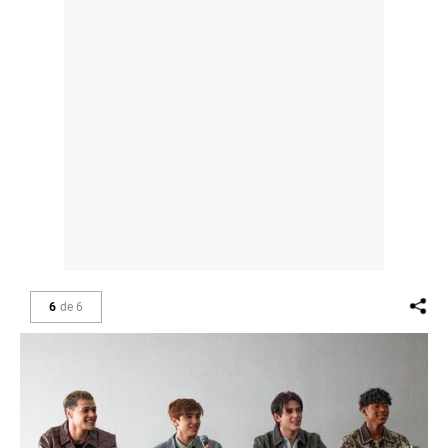
6
de
6