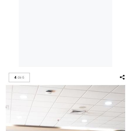
4
de
6