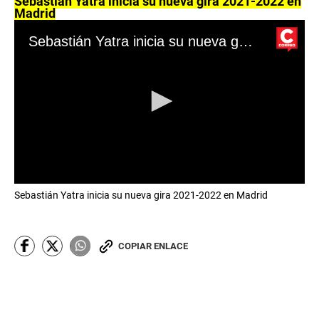
Sebastián Yatra inicia su nueva gira 2021-2022 en
Madrid
Sebastián Yatra inicia su nueva gira 2021-2022 en Madrid
0
Sebastián Yatra inicia su nueva gira 2021-2022 en Madrid
s
e
c
o
n
COPIAR ENLACE
d
s
o
f
0
s