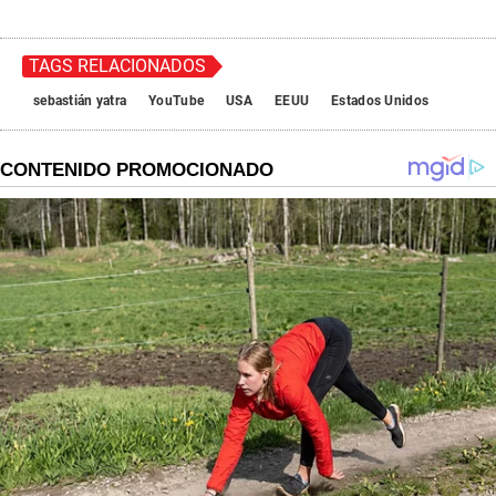
e
c
o
n
TAGS RELACIONADOS
d
s
sebastián yatra
YouTube
USA
EEUU
Estados Unidos