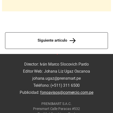
Siguiente artículo
Director: Iván Marco Slocovich Pardo
Editor Web: Johana Liz Ugaz Oscanoa
johana.ugaz@prensmart.pe
Teléfono: (+511) 311 6500
Publicidad:
fonoavisos@comercio.com.pe
PRENSMART S.A.C.
Prensmart Calle Paracas #532