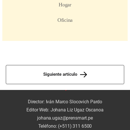
Siguiente artículo
Director: Iván Marco Slocovich Pardo
Editor Web: Johana Liz Ugaz Oscanoa
johana.ugaz@prensmart.pe
Teléfono: (+511) 311 6500