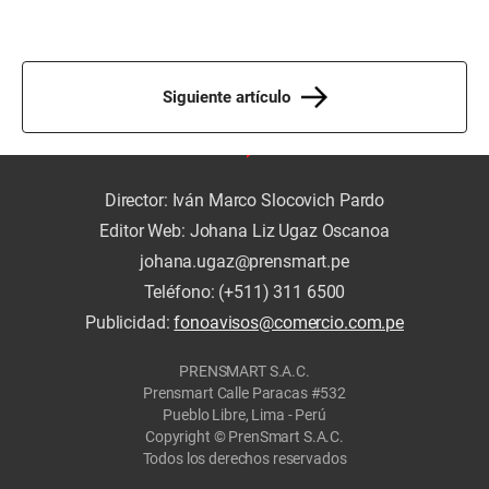
Siguiente artículo
Director: Iván Marco Slocovich Pardo
Editor Web: Johana Liz Ugaz Oscanoa
johana.ugaz@prensmart.pe
Teléfono: (+511) 311 6500
Publicidad:
fonoavisos@comercio.com.pe
PRENSMART S.A.C.
Prensmart Calle Paracas #532
Pueblo Libre, Lima - Perú
Copyright © PrenSmart S.A.C.
Todos los derechos reservados