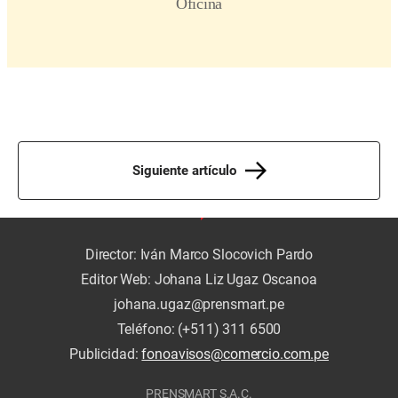
Siguiente artículo
Director: Iván Marco Slocovich Pardo
Editor Web: Johana Liz Ugaz Oscanoa
johana.ugaz@prensmart.pe
Teléfono: (+511) 311 6500
Publicidad:
fonoavisos@comercio.com.pe
PRENSMART S.A.C.