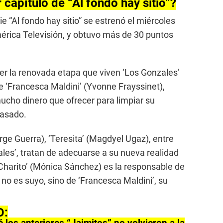
 capítulo de “Al fondo hay sitio”?
 “Al fondo hay sitio” se estrenó el miércoles
mérica Televisión, y obtuvo más de 30 puntos
ver la renovada etapa que viven ‘Los Gonzales’
e ‘Francesca Maldini’ (Yvonne Frayssinet),
mucho dinero que ofrecer para limpiar su
pasado.
Jorge Guerra), ‘Teresita’ (Magdyel Ugaz), entre
ales’, tratan de adecuarse a su nueva realidad
Charito’ (Mónica Sánchez) es la responsable de
 no es suyo, sino de ‘Francesca Maldini’, su
O: