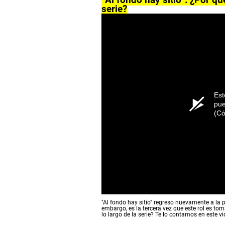
“Al fondo hay sitio”: ¿Por qu
serie?
Est
pue
(Có
"Al fondo hay sitio" regreso nuevamente a la p
embargo, es la tercera vez que este rol es to
lo largo de la serie? Te lo contamos en este v