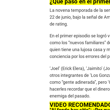
e
¿Qué pasó en el primer
c
o
La novena temporada de la serie
n
d
22 de junio, bajo la señal de A
s
de rating.
o
f
0
En el primer episodio se logró 
s
e
como los “nuevos familiares” d
c
o
quien tiene una lujosa casa y 
n
d
conciencia por los errores del 
s
V
o
‘Joel’ (Erick Elera), ‘Jaimito’ (
l
u
otros integrantes de ‘Los Gonz
m
como “gente adinerada”, pero ‘
e
9
hacerles recordar que el dinero
0
%
enemiga del pasado.
VIDEO RECOMENDAD