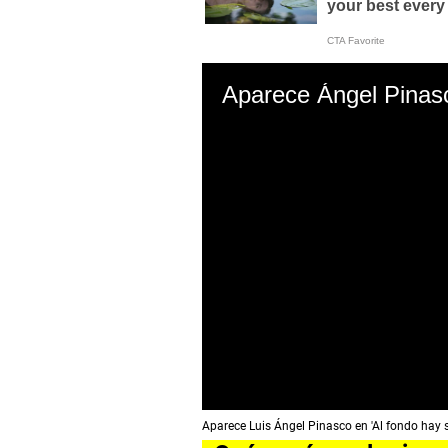
Aparece Ángel Pinasco
0
Aparece Luis Ángel Pinasco en 'Al fondo hay s
s