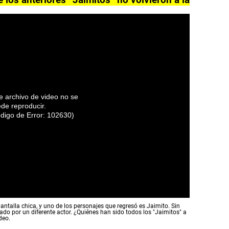
é los anteriores “Jaimitos” no volvieron a la
e archivo de video no se
de reproducir.
digo de Error: 102630)
antalla chica, y uno de los personajes que regresó es Jaimito. Sin
mado por un diferente actor. ¿Quiénes han sido todos los "Jaimitos" a
ideo.