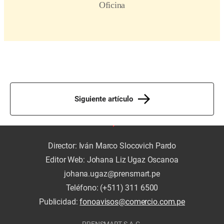
Siguiente artículo
Director: Iván Marco Slocovich Pardo
Editor Web: Johana Liz Ugaz Oscanoa
johana.ugaz@prensmart.pe
Teléfono: (+511) 311 6500
Publicidad:
fonoavisos@comercio.com.pe