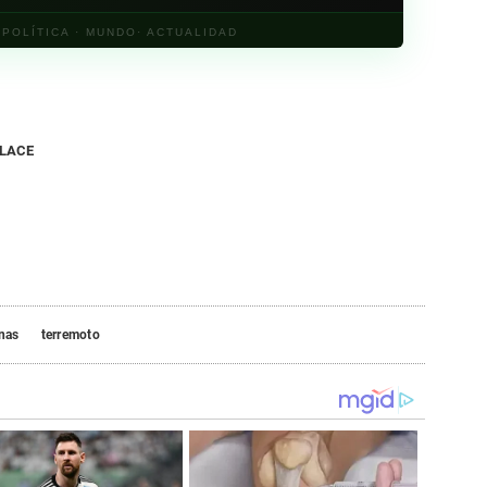
· POLÍTICA · MUNDO· ACTUALIDAD
NLACE
inas
terremoto