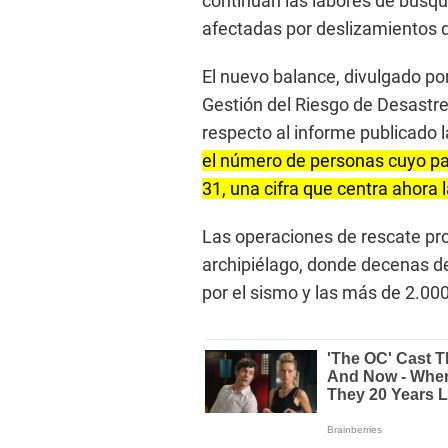
continúan las labores de búsqu
afectadas por deslizamientos d
El nuevo balance, divulgado po
Gestión del Riesgo de Desast
respecto al informe publicado l
el número de personas cuyo pa
31, una cifra que centra ahora
Las operaciones de rescate pro
archipiélago, donde decenas d
por el sismo y las más de 2.000