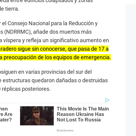
eda entre edificios colapsados y zonas
e tierra.
r el Consejo Nacional para la Reducción y
res (NDRRMC), añade dos muertos más
a víspera y refleja un significativo aumento en
radero sigue sin conocerse, que pasa de 17 a
 la preocupación de los equipos de emergencia.
siguen en varias provincias del sur del
e estructuras quedaron dañadas o destruidas
 réplicas posteriores.