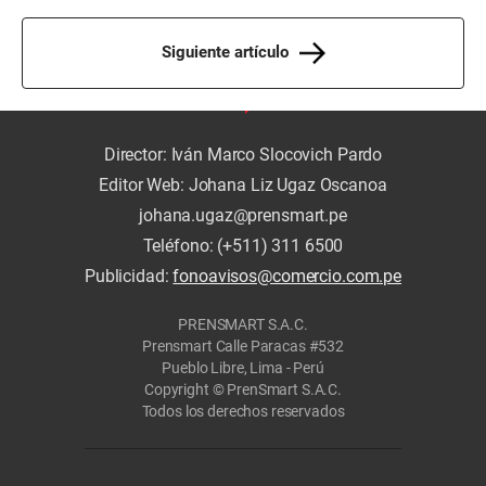
Siguiente artículo
Director: Iván Marco Slocovich Pardo
Editor Web: Johana Liz Ugaz Oscanoa
johana.ugaz@prensmart.pe
Teléfono: (+511) 311 6500
Publicidad:
fonoavisos@comercio.com.pe
PRENSMART S.A.C.
Prensmart Calle Paracas #532
Pueblo Libre, Lima - Perú
Copyright © PrenSmart S.A.C.
Todos los derechos reservados