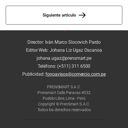
Siguiente artículo
Director: Iván Marco Slocovich Pardo
Editor Web: Johana Liz Ugaz Oscanoa
johana.ugaz@prensmart.pe
Teléfono: (+511) 311 6500
Publicidad:
fonoavisos@comercio.com.pe
PRENSMART S.A.C.
Prensmart Calle Paracas #532
Pueblo Libre, Lima - Perú
Copyright © PrenSmart S.A.C.
Todos los derechos reservados